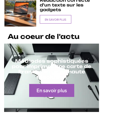
Rédaction correcte
d’un texte sur les
gadgets
EN SAVOIR PLUS
Au coeur de l'actu
Méthodes sophistiquées
pour imprimer une carte de
France vierge en haute
résolution
En savoir plus