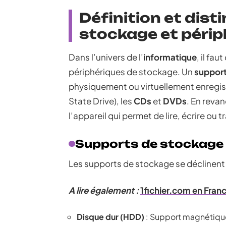
Définition et dist
stockage et périp
Dans l’univers de l’
informatique
, il fa
périphériques de stockage. Un
support
physiquement ou virtuellement enregist
State Drive), les
CDs
et
DVDs
. En reva
l’appareil qui permet de lire, écrire ou
Supports de stockage
Les supports de stockage se déclinent 
A lire également :
1fichier.com en France
Disque dur (HDD)
: Support magnétique 