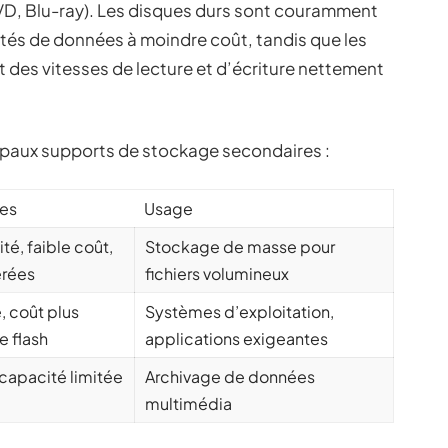
DVD, Blu-ray). Les disques durs sont couramment
ités de données à moindre coût, tandis que les
t des vitesses de lecture et d’écriture nettement
ncipaux supports de stockage secondaires :
ues
Usage
é, faible coût,
Stockage de masse pour
érées
fichiers volumineux
, coût plus
Systèmes d’exploitation,
e flash
applications exigeantes
 capacité limitée
Archivage de données
multimédia