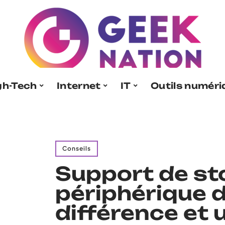
gh-Tech
Internet
IT
Outils numér
Conseils
Support de st
périphérique d
différence et