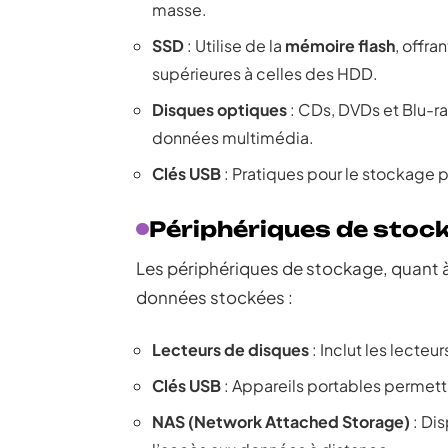
masse.
SSD
: Utilise de la
mémoire flash
, offra
supérieures à celles des HDD.
Disques optiques
: CDs, DVDs et Blu-ra
données multimédia.
Clés USB
: Pratiques pour le stockage po
Périphériques de stoc
Les périphériques de stockage, quant à 
données stockées :
Lecteurs de disques
: Inclut les lecteu
Clés USB
: Appareils portables permetta
NAS (Network Attached Storage)
: Dis