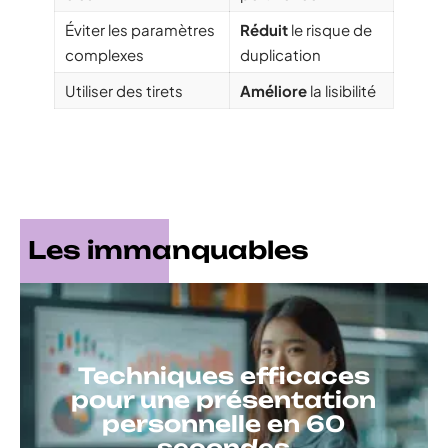
Éviter les paramètres
Réduit
le risque de
complexes
duplication
Utiliser des tirets
Améliore
la lisibilité
Les immanquables
Techniques efficaces
pour une présentation
personnelle en 60
secondes