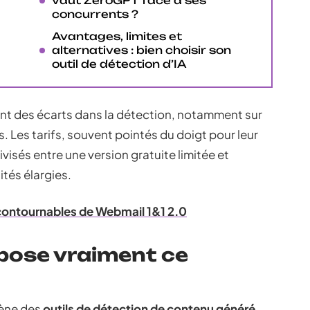
vaut ZeroGPT face à ses
concurrents ?
Avantages, limites et
alternatives : bien choisir son
outil de détection d’IA
tant des écarts dans la détection, notamment sur
 Les tarifs, souvent pointés du doigt pour leur
ivisés entre une version gratuite limitée et
ités élargies.
ncontournables de Webmail 1&1 2.0
pose vraiment ce
rène des
outils de détection de contenu généré