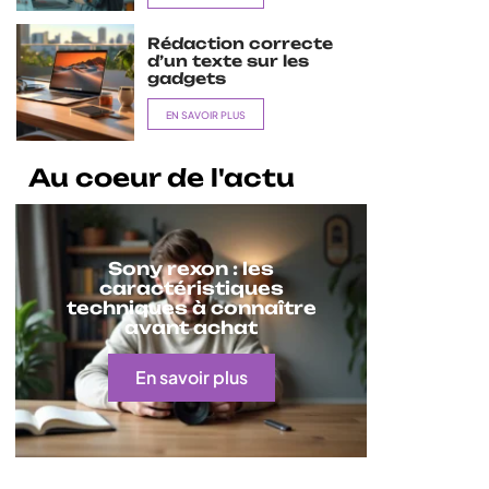
Rédaction correcte
d’un texte sur les
gadgets
EN SAVOIR PLUS
Au coeur de l'actu
Sony rexon : les
caractéristiques
techniques à connaître
avant achat
En savoir plus