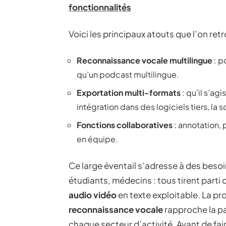
fonctionnalités
Voici les principaux atouts que l’on ret
Reconnaissance vocale multilingue
: p
qu’un podcast multilingue.
Exportation multi-formats
: qu’il s’ag
intégration dans des logiciels tiers, la
Fonctions collaboratives
: annotation, p
en équipe.
Ce large éventail s’adresse à des besoin
étudiants, médecins : tous tirent parti 
audio vidéo
en texte exploitable. La p
reconnaissance vocale
rapproche la par
chaque secteur d’activité. Avant de fai