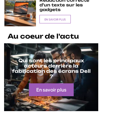
Rédaction correcte
d’un texte sur les
gadgets
EN SAVOIR PLUS
Au coeur de l'actu
Qui sont les principaux
acteurs derrière la
fabrication des écrans Dell
?
En savoir plus