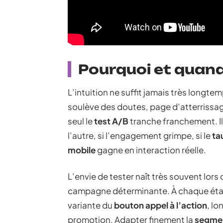
Pourquoi et quand
L’intuition ne suffit jamais très long
soulève des doutes, page d’atterrissa
seul le
test A/B
tranche franchement. Il 
l’autre, si l’engagement grimpe, si le
ta
mobile
gagne en interaction réelle.
L’envie de tester naît très souvent lor
campagne déterminante. À chaque étap
variante du
bouton appel à l’action
, l
promotion. Adapter finement la
segmen