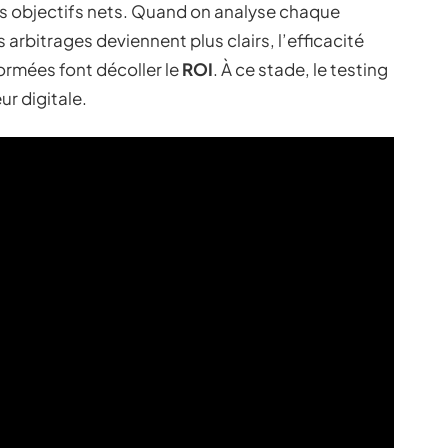
 objectifs nets. Quand on analyse chaque
 arbitrages deviennent plus clairs, l’efficacité
ormées font décoller le
ROI
. À ce stade, le testing
ur digitale.