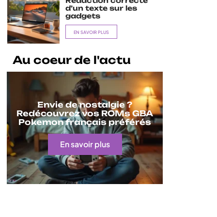
Rédaction correcte
d’un texte sur les
gadgets
EN SAVOIR PLUS
Au coeur de l'actu
Envie de nostalgie ?
Redécouvrez vos ROMs GBA
Pokemon français préférés
En savoir plus