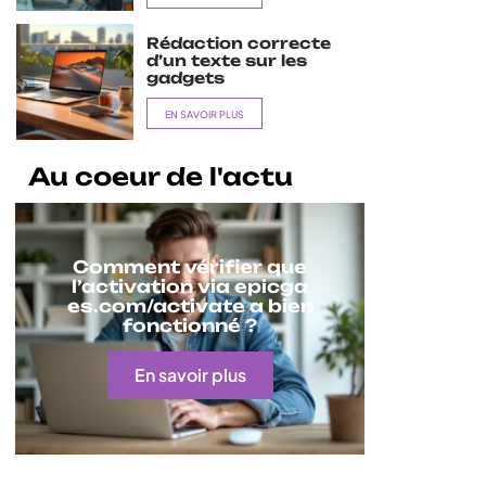
Rédaction correcte
d’un texte sur les
gadgets
EN SAVOIR PLUS
Au coeur de l'actu
Comment vérifier que
l’activation via epicga
es.com/activate a bien
fonctionné ?
En savoir plus