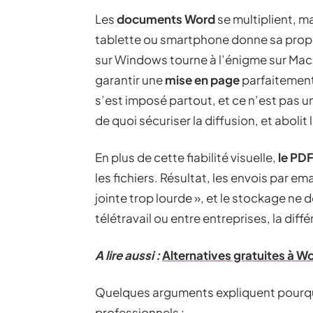
Les
documents Word
se multiplient, ma
tablette ou smartphone donne sa propre 
sur Windows tourne à l’énigme sur Mac 
garantir une
mise en page
parfaitement 
s’est imposé partout, et ce n’est pas un
de quoi sécuriser la diffusion, et abolit 
En plus de cette fiabilité visuelle,
le PD
les fichiers. Résultat, les envois par em
jointe trop lourde », et le stockage ne 
télétravail ou entre entreprises, la dif
A lire aussi :
Alternatives gratuites à W
Quelques arguments expliquent pourqu
professionnels :