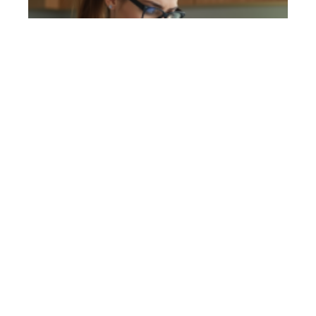
2FA : les problèmes à connaître et
comment les résoudre
efficacement
En savoir plus
Contact
Mentions Légales
Sitemap