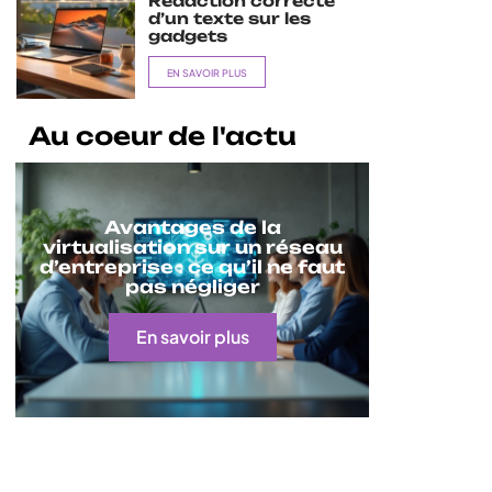
Rédaction correcte
d’un texte sur les
gadgets
EN SAVOIR PLUS
Au coeur de l'actu
Avantages de la
virtualisation sur un réseau
d’entreprise : ce qu’il ne faut
pas négliger
En savoir plus